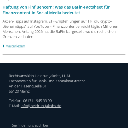
Haftung von Finfluencern: Was das BaFin-Factsheet für
Finanzcontent in Social Media bedeutet
Aktien-Tipps auf Instagram, ETF-Empfehlungen auf TikTok, Krypto-
„Geheimtipps" auf YouTube – Finanzcontent erreicht täglich Millionen
Menschen. Anfang 2026 hat die BaFin klargestellt, wo die rechtlichen
Grenzen verlaufen.
weiterlesen
Rechtsanwältin Heidrun Jakobs, LL.M.
Fachanwältin für Bank- und Kapitalmarktrecht
An der Hasenquelle 31
55120 Mainz
Telefon: 06131 - 945 99 90
E-Mail:
info@heidrun-jakobs.de
Sie finden uns auch bei