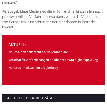
niemand".
Als ausgebildete Medienrechtlerin führe ich in Einzelfällen auch
presserechtliche Verfahren, etwa dann, wenn die Verletzung
von Persönlichkeitsrechten meiner Mandanten in Betracht
kommt.
AKTUELL:
Neues Darlehensrecht ab November 2026
Verschärfte Anforderungen an die Kreditwürdigkeitsprüfung
Näheres im aktuellen Blogbeitrag
AKTUELLE BLOGBEITRÄGE