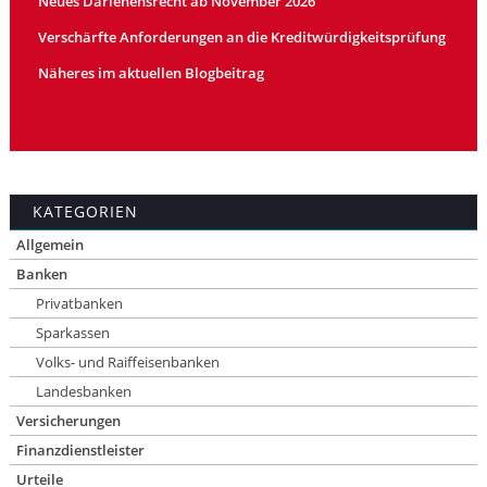
Neues Darlehensrecht ab November 2026
Verschärfte Anforderungen an die Kreditwürdigkeitsprüfung
Näheres im aktuellen Blogbeitrag
KATEGORIEN
Allgemein
Banken
Privatbanken
Sparkassen
Volks- und Raiffeisenbanken
Landesbanken
Versicherungen
Finanzdienstleister
Urteile