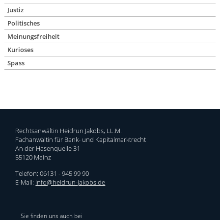
Justiz
Politisches
Meinungsfreiheit
Kurioses
Spass
Rechtsanwältin Heidrun Jakobs, LL.M.
Fachanwältin für Bank- und Kapitalmarktrecht
An der Hasenquelle 31
55120 Mainz
Telefon: 06131 - 945 99 90
E-Mail:
info@heidrun-jakobs.de
Sie finden uns auch bei