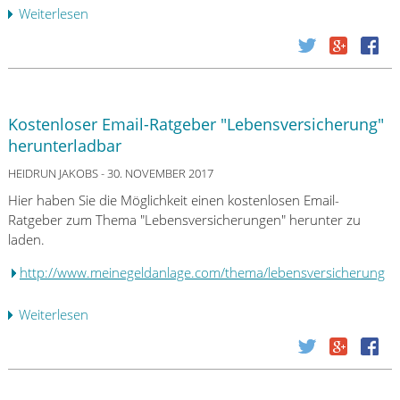
r
-
Weiterlesen
ü
e
L
b
n
o
e
S
c
r
i
h
V
e
:
e
w
Kostenloser Email-Ratgeber "Lebensversicherung"
D
r
i
i
herunterladbar
s
e
e
i
HEIDRUN JAKOBS
- 30. NOVEMBER 2017
F
K
c
i
Hier haben Sie die Möglichkeit einen kostenlosen Email-
r
h
n
Ratgeber zum Thema "Lebensversicherungen" herunter zu
i
e
a
laden.
s
r
n
e
u
http://www.meinegeldanlage.com/thema/lebensversicherung
z
d
n
p
e
g
Weiterlesen
ü
r
s
s
b
o
H
u
e
d
e
n
r
u
s
t
K
k
s