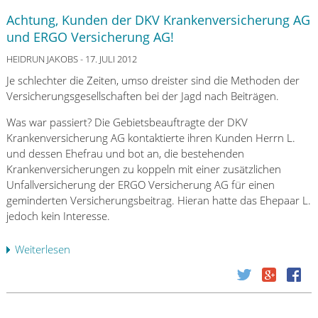
e
o
t
i
Achtung, Kunden der DKV Krankenversicherung AG
r
s
e
s
und ERGO Versicherung AG!
n
t
e
c
e
e
n
HEIDRUN JAKOBS
- 17. JULI 2012
h
h
n
t
e
Je schlechter die Zeiten, umso dreister sind die Methoden der
m
l
s
n
Versicherungsgesellschaften bei der Jagd nach Beiträgen.
e
o
t
V
n
s
e
Was war passiert? Die Gebietsbeauftragte der DKV
e
,
e
h
Krankenversicherung AG kontaktierte ihren Kunden Herrn L.
r
d
r
e
und dessen Ehefrau und bot an, die bestehenden
s
i
E
n
Krankenversicherungen zu koppeln mit einer zusätzlichen
o
e
m
!
Unfallversicherung der ERGO Versicherung AG für einen
r
m
a
geminderten Versicherungsbeitrag. Hieran hatte das Ehepaar L.
g
a
i
jedoch kein Interesse.
u
n
l
n
m
-
g
Weiterlesen
ü
e
R
s
b
i
a
w
e
d
t
e
r
e
g
r
A
n