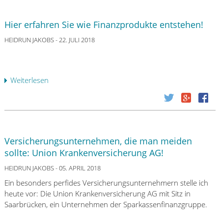
D
a
Hier erfahren Sie wie Finanzprodukte entstehen!
s
5
HEIDRUN JAKOBS
- 22. JULI 2018
8
-
M
Weiterlesen
ü
i
b
l
e
l
r
i
H
o
i
n
Versicherungsunternehmen, die man meiden
e
e
sollte: Union Krankenversicherung AG!
r
n
e
HEIDRUN JAKOBS
- 05. APRIL 2018
-
r
E
Ein besonders perfides Versicherungsunternehmern stelle ich
f
u
heute vor: Die Union Krankenversicherung AG mit Sitz in
a
r
Saarbrücken, ein Unternehmen der Sparkassenfinanzgruppe.
h
o