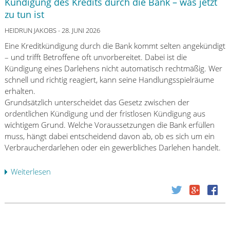
Kündigung des Kredits durch die Bank – was jetzt
r
zu tun ist
s
c
HEIDRUN JAKOBS
- 28. JUNI 2026
h
Eine Kreditkündigung durch die Bank kommt selten angekündigt
ä
– und trifft Betroffene oft unvorbereitet. Dabei ist die
r
Kündigung eines Darlehens nicht automatisch rechtmäßig. Wer
f
schnell und richtig reagiert, kann seine Handlungsspielräume
t
erhalten.
e
Grundsätzlich unterscheidet das Gesetz zwischen der
A
ordentlichen Kündigung und der fristlosen Kündigung aus
n
wichtigem Grund. Welche Voraussetzungen die Bank erfüllen
f
muss, hängt dabei entscheidend davon ab, ob es sich um ein
o
Verbraucherdarlehen oder ein gewerbliches Darlehen handelt.
r
d
Weiterlesen
ü
e
b
r
e
u
r
n
K
g
ü