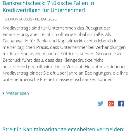
e
Bankrechtscheck: 7 tükische Fallen in
n
n
Kreditverträgen für Unternehmer!
d
a
i
HEIDRUN JAKOBS
- 08. MAI 2026
n
g
d
Kreditverträge sind für Unternehmen das Rückgrat der
u
i
Finanzierung, aber rechtlich oft eine Einbahnstraße. Als
n
e
Fachanwältin für Bank- und Kapitalmarktrecht erlebe ich in
g
K
meiner täglichen Praxis, dass Unternehmer bei Verhandlungen
d
r
mit ihrer Hausbank oft unter Zeitdruck stehen. Genau dieser
e
e
Zeitdruck führt dazu, dass das Kleingedruckte nicht
s
d
ausreichend geprüft wird. Doch Vorsicht: Ein unterschriebener
K
i
Kreditvertrag bindet Sie oft über Jahre an Bedingungen, die Ihre
r
t
unternehmerische Freiheit massiv einschränken können.
e
w
d
ü
Weiterlesen
ü
i
r
b
t
d
e
s
i
r
d
g
B
u
k
a
r
Streit in Kapitalmarktangelegenheiten vermeiden:
e