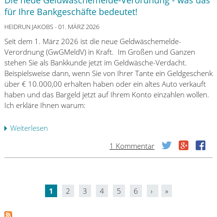
Die neue Geldwäschemelde-Verordnung - was das
t
r
2
h
für Ihre Bankgeschäfte bedeutet!
u
e
6
e
n
i
HEIDRUN JAKOBS
- 01. MÄRZ 2026
F
i
t
a
Seit dem 1. März 2026 ist die neue Geldwäschemelde-
s
i
l
Verordnung (GwGMeldV) in Kraft. Im Großen und Ganzen
t
n
l
stehen Sie als Bankkunde jetzt im Geldwäsche-Verdacht.
K
e
Beispielsweise dann, wenn Sie von Ihrer Tante ein Geldgeschenk
a
n
über € 10.000,00 erhalten haben oder ein altes Auto verkauft
p
i
haben und das Bargeld jetzt auf Ihrem Konto einzahlen wollen.
i
n
Ich erkläre Ihnen warum:
t
K
a
r
Weiterlesen
ü
l
e
b
m
1 Kommentar
d
e
a
i
r
r
t
D
k
v
i
t
e
1
2
3
4
5
6
›
»
e
a
S
r
n
n
t
e
e