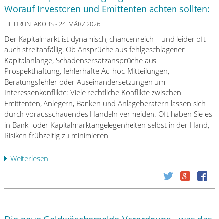
n
c
Worauf Investoren und Emittenten achten sollten:
i
k
h
t
r
HEIDRUN JAKOBS
- 24. MÄRZ 2026
d
s
e
i
Der Kapitalmarkt ist dynamisch, chancenreich – und leider oft
p
c
e
auch streitanfällig. Ob Ansprüche aus fehlgeschlagener
r
h
B
Kapitalanlange, Schadensersatzansprüche aus
ü
t
a
Prospekthaftung, fehlerhafte Ad-hoc-Mitteilungen,
f
s
n
Beratungsfehler oder Auseinandersetzungen um
u
c
k
Interessenkonflikte: Viele rechtliche Konflikte zwischen
n
h
–
Emittenten, Anlegern, Banken und Anlageberatern lassen sich
g
e
w
durch vorausschauendes Handeln vermeiden. Oft haben Sie es
a
c
a
in Bank- oder Kapitalmarktangelegenheiten selbst in der Hand,
b
k
s
Risiken frühzeitig zu minimieren.
N
:
j
o
7
e
Weiterlesen
ü
v
t
t
b
e
ü
z
e
m
k
t
r
b
i
z
S
e
s
u
t
r
c