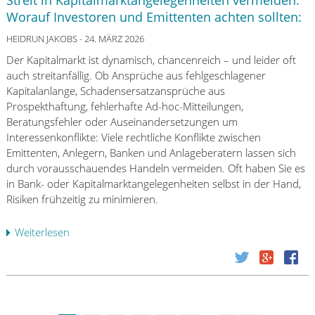
Streit in Kapitalmarktangelegenheiten vermeiden:
d
n
2
c
Worauf Investoren und Emittenten achten sollten:
e
k
6
h
m
r
HEIDRUN JAKOBS
- 24. MÄRZ 2026
d
Z
e
i
Der Kapitalmarkt ist dynamisch, chancenreich – und leider oft
a
c
e
auch streitanfällig. Ob Ansprüche aus fehlgeschlagener
h
h
B
Kapitalanlange, Schadensersatzansprüche aus
l
t
a
Prospekthaftung, fehlerhafte Ad-hoc-Mitteilungen,
u
s
n
Beratungsfehler oder Auseinandersetzungen um
n
c
k
Interessenkonflikte: Viele rechtliche Konflikte zwischen
g
h
–
Emittenten, Anlegern, Banken und Anlageberatern lassen sich
s
e
w
durch vorausschauendes Handeln vermeiden. Oft haben Sie es
d
c
a
in Bank- oder Kapitalmarktangelegenheiten selbst in der Hand,
i
k
s
Risiken frühzeitig zu minimieren.
e
:
j
n
7
e
Weiterlesen
ü
s
t
t
b
t
ü
z
e
l
k
t
r
e
i
z
S
i
s
u
t
s