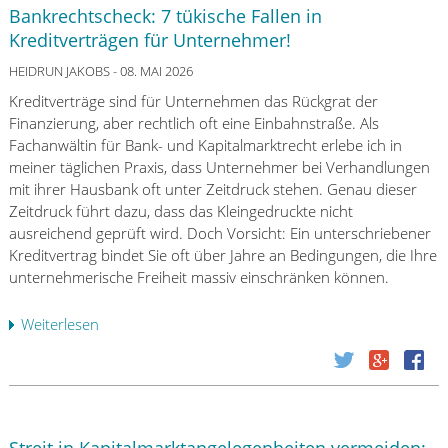
ü
t
Bankrechtscheck: 7 tükische Fallen in
i
n
i
Kreditverträgen für Unternehmer!
t
d
s
s
i
HEIDRUN JAKOBS
- 08. MAI 2026
c
p
g
h
Kreditverträge sind für Unternehmen das Rückgrat der
r
u
e
Finanzierung, aber rechtlich oft eine Einbahnstraße. Als
ü
n
E
Fachanwältin für Bank- und Kapitalmarktrecht erlebe ich in
f
g
r
meiner täglichen Praxis, dass Unternehmer bei Verhandlungen
u
d
f
mit ihrer Hausbank oft unter Zeitdruck stehen. Genau dieser
n
e
a
Zeitdruck führt dazu, dass das Kleingedruckte nicht
g
s
h
ausreichend geprüft wird. Doch Vorsicht: Ein unterschriebener
a
K
r
Kreditvertrag bindet Sie oft über Jahre an Bedingungen, die Ihre
b
r
u
unternehmerische Freiheit massiv einschränken können.
N
e
n
o
d
g
Weiterlesen
ü
v
i
e
b
e
t
n
e
m
s
m
r
b
d
i
B
e
u
t
a
r
r