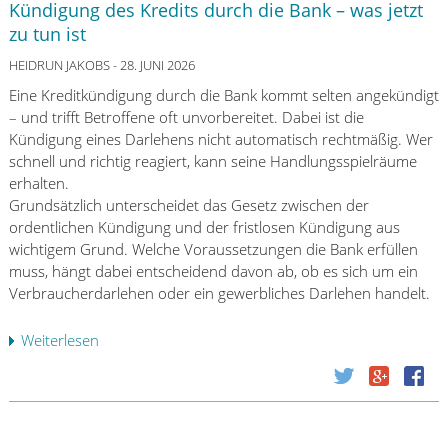
e
Kündigung des Kredits durch die Bank – was jetzt
a
n
zu tun ist
r
a
n
HEIDRUN JAKOBS
- 28. JUNI 2026
n
a
d
Eine Kreditkündigung durch die Bank kommt selten angekündigt
i
i
– und trifft Betroffene oft unvorbereitet. Dabei ist die
m
e
Kündigung eines Darlehens nicht automatisch rechtmäßig. Wer
P
K
schnell und richtig reagiert, kann seine Handlungsspielräume
r
r
erhalten.
a
e
Grundsätzlich unterscheidet das Gesetz zwischen der
x
d
ordentlichen Kündigung und der fristlosen Kündigung aus
i
i
wichtigem Grund. Welche Voraussetzungen die Bank erfüllen
s
t
muss, hängt dabei entscheidend davon ab, ob es sich um ein
t
w
Verbraucherdarlehen oder ein gewerbliches Darlehen handelt.
e
ü
s
r
Weiterlesen
ü
t
d
b
:
i
e
K
g
r
r
k
K
i
e