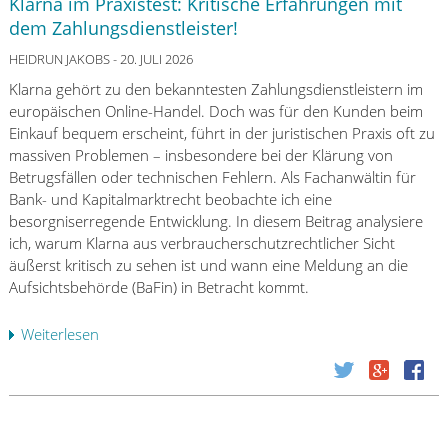
Klarna im Praxistest: Kritische Erfahrungen mit
r
dem Zahlungsdienstleister!
s
c
HEIDRUN JAKOBS
- 20. JULI 2026
h
Klarna gehört zu den bekanntesten Zahlungsdienstleistern im
ä
europäischen Online-Handel. Doch was für den Kunden beim
r
Einkauf bequem erscheint, führt in der juristischen Praxis oft zu
f
massiven Problemen – insbesondere bei der Klärung von
t
Betrugsfällen oder technischen Fehlern. Als Fachanwältin für
e
Bank- und Kapitalmarktrecht beobachte ich eine
A
besorgniserregende Entwicklung. In diesem Beitrag analysiere
n
ich, warum Klarna aus verbraucherschutzrechtlicher Sicht
f
äußerst kritisch zu sehen ist und wann eine Meldung an die
o
Aufsichtsbehörde (BaFin) in Betracht kommt.
r
d
Weiterlesen
ü
e
b
r
e
u
r
n
K
g
l