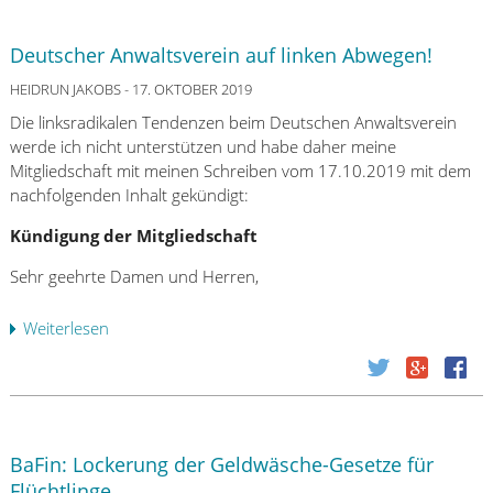
D
a
Deutscher Anwaltsverein auf linken Abwegen!
s
5
HEIDRUN JAKOBS
- 17. OKTOBER 2019
8
Die linksradikalen Tendenzen beim Deutschen Anwaltsverein
-
werde ich nicht unterstützen und habe daher meine
M
Mitgliedschaft mit meinen Schreiben vom 17.10.2019 mit dem
i
nachfolgenden Inhalt gekündigt:
l
l
Kündigung der Mitgliedschaft
i
Sehr geehrte Damen und Herren,
o
n
Weiterlesen
ü
e
b
n
e
-
r
E
D
u
e
r
BaFin: Lockerung der Geldwäsche-Gesetze für
u
o
Flüchtlinge