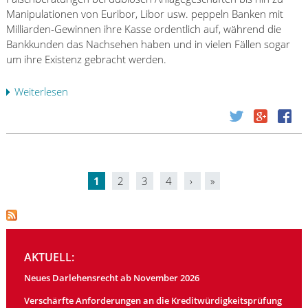
h
k
d
Manipulationen von Euribor, Libor usw. peppeln Banken mit
e
s
e
Milliarden-Gewinnen ihre Kasse ordentlich auf, während die
-
f
n
Bankkunden das Nachsehen haben und in vielen Fällen sogar
G
ü
t
um ihre Existenz gebracht werden.
e
r
d
s
R
e
Weiterlesen
ü
e
e
s
b
t
c
V
e
z
h
G
r
e
t
D
B
f
s
ü
a
ü
a
s
1
2
3
4
›
»
n
r
n
S
s
k
F
w
e
e
r
l
ä
l
i
e
ü
l
d
t
c
c
t
o
AKTUELL:
h
e
h
e
r
t
t
n
Neues Darlehensrecht ab November 2026
(
f
l
l
V
:
Verschärfte Anforderungen an die Kreditwürdigkeitsprüfung
i
i