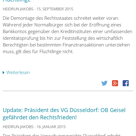
t
-
s
L
HEIDRUN JAKOBS
- 15. SEPTEMBER 2015
c
o
Die Demontage des Rechtsstaates schreitet weiter voran.
h
c
Während jeder Normalbürger sich bei der Eröffnung eines
e
h
Bankkontos gegenüber den Kreditinstituten einer umfassenden
r
:
Identitätsprüfung bis hin zur Feststellung des wirtschaftlich
A
D
Berechtigten bei bestimmten Finanztransaktionen unterziehen
n
i
muss, gilt dies für Flüchtlinge nicht.
w
e
a
K
l
r
Weiterlesen
ü
t
i
b
s
s
e
v
e
r
e
d
B
r
e
a
e
s
Update: Präsident des VG Düsseldorf: OB Geisel
F
i
H
gefährdet den Rechtsfrieden!
i
n
e
n
HEIDRUN JAKOBS
- 16. JANUAR 2015
a
s
:
u
s
Der Präsident des Verwaltungsgerichts Düsseldorf erhebt