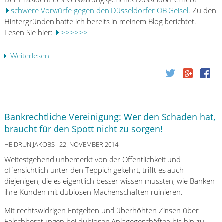
L
f
i
schwere Vorwürfe gegen den Düsseldorfer OB Geisel
. Zu den
o
l
s
Hintergründen hatte ich bereits in meinem Blog berichtet.
c
i
c
Lesen Sie hier:
>>>>>>
k
n
h
e
k
e
Weiterlesen
ü
r
e
n
b
u
n
V
e
n
A
e
r
g
b
r
U
d
w
s
p
e
Bankrechtliche Vereinigung: Wer den Schaden hat,
e
o
d
r
braucht für den Spott nicht zu sorgen!
g
r
a
G
e
g
t
HEIDRUN JAKOBS
- 22. NOVEMBER 2014
e
n
u
e
l
Weitestgehend unbemerkt von der Öffentlichkeit und
!
n
:
d
offensichtlich unter den Teppich gekehrt, trifft es auch
g
P
w
diejenigen, die es eigentlich besser wissen müssten, wie Banken
s
r
ä
ihre Kunden mit dubiosen Machenschaften ruinieren.
w
ä
s
e
s
Mit rechtswidrigen Entgelten und überhöhten Zinsen über
c
r
i
Falschberatungen bei dubiosen Anlagegeschäften bis hin zu