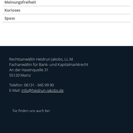
h
Meinungsfreiheit
a
Kurioses
b
Spass
e
n
.
.
.
.
Rechtsanwältin Heidrun Jakobs, LL.M.
Fachanwältin für Bank- und Kapitalmarktrecht
An der Hasenquelle 31
55120 Mainz
Telefon: 06131 - 945 99 90
E-Mail:
info@heidrun-jakobs.de
Sie finden uns auch bei