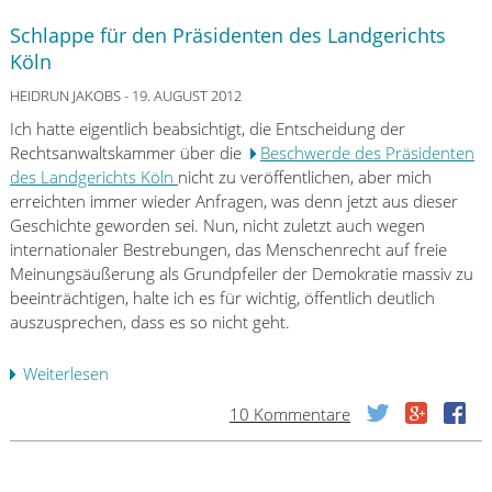
a
e
t
Schlappe für den Präsidenten des Landgerichts
r
s
Köln
V
f
B
HEIDRUN JAKOBS
- 19. AUGUST 2012
e
V
r
Ich hatte eigentlich beabsichtigt, die Entscheidung der
V
n
Rechtsanwaltskammer über die
Beschwerde des Präsidenten
e
s
des Landgerichts Köln
nicht zu veröffentlichen, aber mich
r
e
erreichten immer wieder Anfragen, was denn jetzt aus dieser
b
h
Geschichte geworden sei. Nun, nicht zuletzt auch wegen
r
e
internationaler Bestrebungen, das Menschenrecht auf freie
a
n
Meinungsäußerung als Grundpfeiler der Demokratie massiv zu
u
,
beeinträchtigen, halte ich es für wichtig, öffentlich deutlich
c
d
auszusprechen, dass es so nicht geht.
h
e
e
r
Weiterlesen
ü
r
R
b
s
10 Kommentare
u
e
c
b
r
h
i
S
u
k