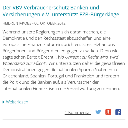
i
Der VBV Verbraucherschutz Banken und
e
Versicherungen e.V. unterstützt EZB-Bürgerklage
C
S
HEIDRUN JAKOBS
- 06. OKTOBER 2012
U
Während unsere Regierungen sich daran machen, die
a
Demokratie und den Rechtsstaat abzuschaffen und eine
u
europäische Finanzdiktatur einzurichten, ist es jetzt an uns
f
Bürgerinnen und Bürger dem entgegen zu wirken. Denn wie
d
sagte schon Bertolt Brecht: „
Wo Unrecht zu Recht wird, wird
e
Widerstand zur Pflicht
“. Wir unterstützen daher die gewaltfreien
m
Demonstrationen gegen die nationalen Sparmaßnahmen in
W
Griechenland, Spanien, Portugal und Frankreich und fordern
e
die Politik und die Banken auf, als Verursacher der
g
internationalen Finanzkrise in die Verantwortung zu nehmen.
z
u
Weiterlesen
ü
m
b
S
1 Kommentar
e
t
r
a
D