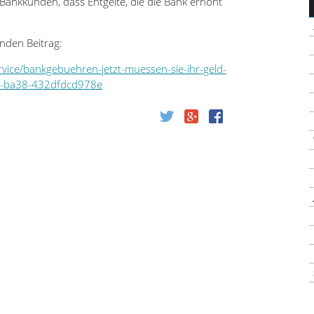
Bankkunden, dass Entgelte, die die Bank erhöht
nden Beitrag:
ervice/bankgebuehren-jetzt-muessen-sie-ihr-geld-
a-ba38-432dfdcd978e