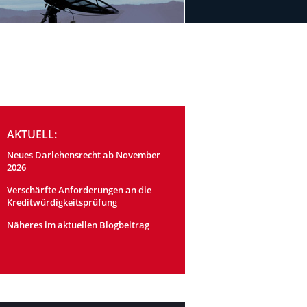
AKTUELL:
Neues Darlehensrecht ab November
2026
Verschärfte Anforderungen an die
Kreditwürdigkeitsprüfung
Näheres im aktuellen Blogbeitrag