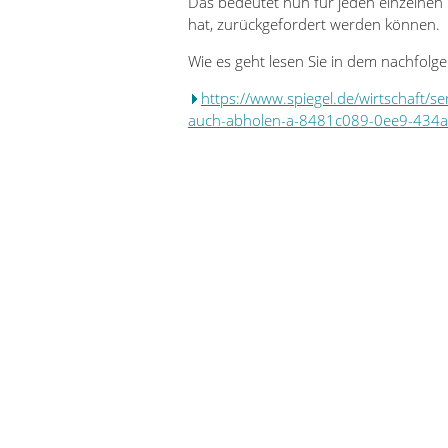
Das bedeutet nun für jeden einzelnen 
hat, zurückgefordert werden können.
Wie es geht lesen Sie in dem nachfolge
https://www.spiegel.de/wirtschaft/s
auch-abholen-a-8481c089-0ee9-434