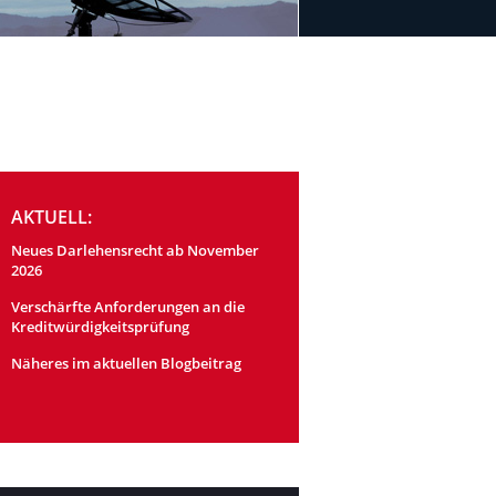
AKTUELL:
Neues Darlehensrecht ab November
2026
Verschärfte Anforderungen an die
Kreditwürdigkeitsprüfung
Näheres im aktuellen Blogbeitrag