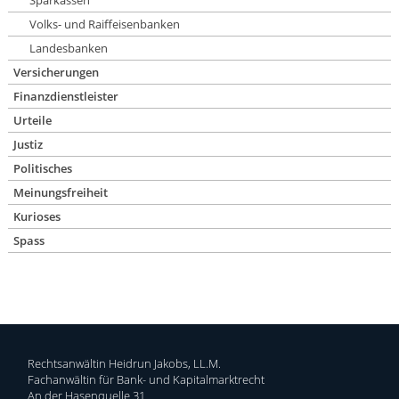
Sparkassen
Volks- und Raiffeisenbanken
Landesbanken
Versicherungen
Finanzdienstleister
Urteile
Justiz
Politisches
Meinungsfreiheit
Kurioses
Spass
Rechtsanwältin Heidrun Jakobs, LL.M.
Fachanwältin für Bank- und Kapitalmarktrecht
An der Hasenquelle 31