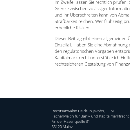
Im Zweifel lassen Sie rechtlich prüfen, b
Grenze zwischen zulässiger Information
und ihr Überschreiten kann von Abma
Strafbarkeit reichen. Wer frühzeitig pr
erhebliche Risiken.
Dieser Beitrag gibt einen allgemeinen 
Einzelfall. Haben Sie eine Abmahnung 
den regulatorischen Vorgaben entspric
Kapitalmarktrecht unterstütze ich Fin
rechtssicheren Gestaltung von Finanz
Rechtsanwältin Heidrun Jakobs, LL.M.
Fachanwältin für Bank- und Kapitalmarktrecht
An der Hasenquelle 31
55120 Mainz