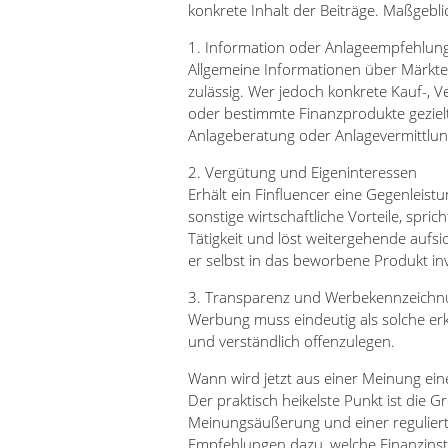
konkrete Inhalt der Beiträge. Maßgebli
1. Information oder Anlageempfehlun
Allgemeine Informationen über Märkte,
zulässig. Wer jedoch konkrete Kauf-, 
oder bestimmte Finanzprodukte gezielt 
Anlageberatung oder Anlagevermittlun
2. Vergütung und Eigeninteressen
Erhält ein Finfluencer eine Gegenleistu
sonstige wirtschaftliche Vorteile, spr
Tätigkeit und löst weitergehende aufsic
er selbst in das beworbene Produkt inv
3. Transparenz und Werbekennzeichn
Werbung muss eindeutig als solche erk
und verständlich offenzulegen.
Wann wird jetzt aus einer Meinung ein
Der praktisch heikelste Punkt ist die G
Meinungsäußerung und einer reguliert
Empfehlungen dazu, welche Finanzinst