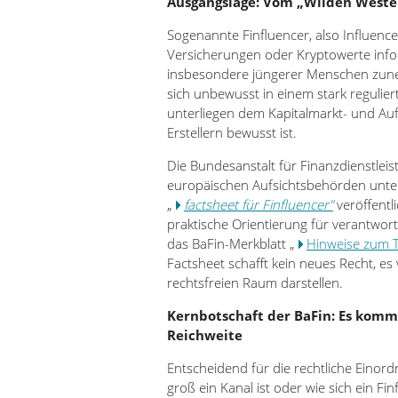
Ausgangslage: Vom „Wilden Weste
Sogenannte Finfluencer, also Influence
Versicherungen oder Kryptowerte info
insbesondere jüngerer Menschen zun
sich unbewusst in einem stark regulie
unterliegen dem Kapitalmarkt- und Aufs
Erstellern bewusst ist.
Die Bundesanstalt für Finanzdienstlei
europäischen Aufsichtsbehörden unte
„
factsheet für Finfluencer"
veröffentl
praktische Orientierung für verantwor
das BaFin-Merkblatt „
Hinweise zum 
Factsheet schafft kein neues Recht, es
rechtsfreien Raum darstellen.
Kernbotschaft der BaFin: Es kommt
Reichweite
Entscheidend für die rechtliche Einord
groß ein Kanal ist oder wie sich ein Fin