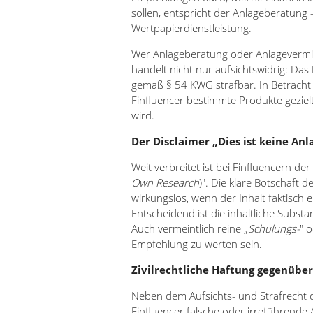
sollen, entspricht der Anlageberatung –
Wertpapierdienstleistung.
Wer Anlageberatung oder Anlagevermitt
handelt nicht nur aufsichtswidrig: Das
gemäß § 54 KWG strafbar. In Betrach
Finfluencer bestimmte Produkte geziel
wird.
Der Disclaimer „Dies ist keine An
Weit verbreitet ist bei Finfluencern der
Own Research
)". Die klare Botschaft d
wirkungslos, wenn der Inhalt faktisch 
Entscheidend ist die inhaltliche Substa
Auch vermeintlich reine „
Schulungs-
" o
Empfehlung zu werten sein.
Zivilrechtliche Haftung gegenübe
Neben dem Aufsichts- und Strafrecht dr
Finfluencer falsche oder irreführende