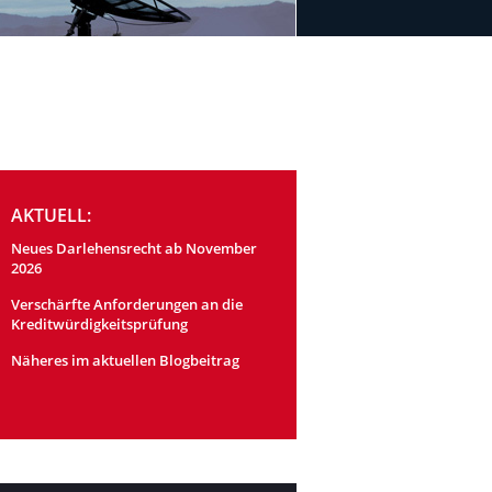
AKTUELL:
Neues Darlehensrecht ab November
2026
Verschärfte Anforderungen an die
Kreditwürdigkeitsprüfung
Näheres im aktuellen Blogbeitrag