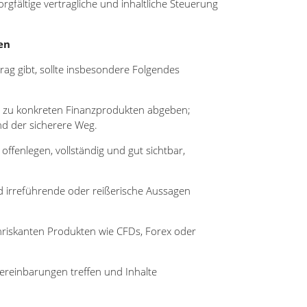
rgfältige vertragliche und inhaltliche Steuerung
en
trag gibt, sollte insbesondere Folgendes
gen zu konkreten Finanzprodukten abgeben;
nd der sicherere Weg.
en offenlegen, vollständig und gut sichtbar,
nd irreführende oder reißerische Aussagen
chriskanten Produkten wie CFDs, Forex oder
liche Vereinbarungen treffen und Inhalte