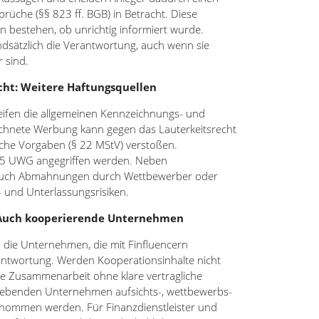
che (§§ 823 ff. BGB) in Betracht. Diese
bestehen, ob unrichtig informiert wurde.
undsätzlich die Verantwortung, auch wenn sie
 sind.
ht: Weitere Haftungsquellen
ifen die allgemeinen Kennzeichnungs- und
ichnete Werbung kann gegen das Lauterkeitsrecht
che Vorgaben (§ 22 MStV) verstoßen.
 5 UWG angegriffen werden. Neben
uch Abmahnungen durch Wettbewerber oder
 und Unterlassungsrisiken.
: Auch kooperierende Unternehmen
ch die Unternehmen, die mit Finfluencern
ntwortung. Werden Kooperationsinhalte nicht
die Zusammenarbeit ohne klare vertragliche
gebenden Unternehmen aufsichts-, wettbewerbs-
enommen werden. Für Finanzdienstleister und