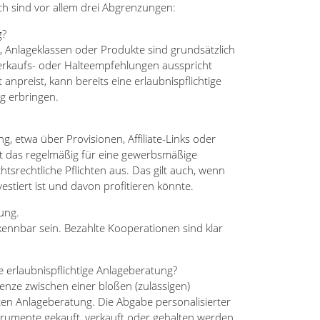
ch sind vor allem drei Abgrenzungen:
g?
 Anlageklassen oder Produkte sind grundsätzlich
Verkaufs- oder Halteempfehlungen ausspricht
anpreist, kann bereits eine erlaubnispflichtige
g erbringen.
ng, etwa über Provisionen, Affiliate-Links oder
icht das regelmäßig für eine gewerbsmäßige
htsrechtliche Pflichten aus. Das gilt auch, wenn
estiert ist und davon profitieren könnte.
ung.
ennbar sein. Bezahlte Kooperationen sind klar
e erlaubnispflichtige Anlageberatung?
renze zwischen einer bloßen (zulässigen)
en Anlageberatung. Die Abgabe personalisierter
rumente gekauft, verkauft oder gehalten werden