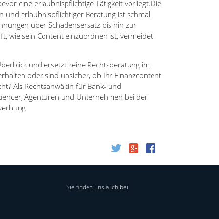
evor eine erlaubnispflichtige Tätigkeit vorliegt.Die
 und erlaubnispflichtiger Beratung ist schmal
hnungen über Schadensersatz bis hin zur
üft, wie sein Content einzuordnen ist, vermeidet
Überblick und ersetzt keine Rechtsberatung im
erhalten oder sind unsicher, ob Ihr Finanzcontent
ht? Als Rechtsanwältin für Bank- und
fluencer, Agenturen und Unternehmen bei der
werbung.
Sie finden uns auch bei