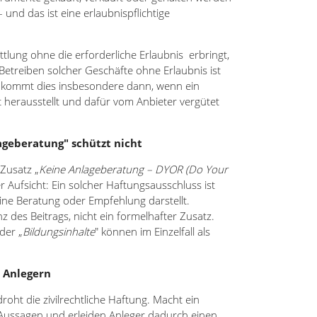
 und das ist eine erlaubnispflichtige
lung ohne die erforderliche Erlaubnis erbringt,
 Betreiben solcher Geschäfte ohne Erlaubnis ist
t kommt dies insbesondere dann, wenn ein
t herausstellt und dafür vom Anbieter vergütet
lageberatung" schützt nicht
 Zusatz „
Keine Anlageberatung – DYOR (Do Your
er Aufsicht: Ein solcher Haftungsausschluss ist
eine Beratung oder Empfehlung darstellt.
nz des Beitrags, nicht ein formelhafter Zusatz.
der „
Bildungsinhalte
" können im Einzelfall als
r Anlegern
oht die zivilrechtliche Haftung. Macht ein
 Aussagen und erleiden Anleger dadurch einen