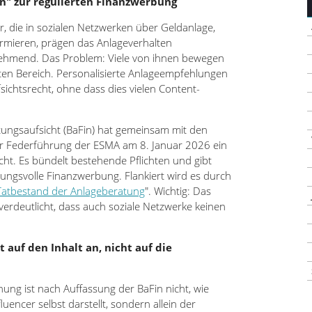
n" zur regulierten Finanzwerbung
r, die in sozialen Netzwerken über Geldanlage,
rmieren, prägen das Anlageverhalten
ehmend. Das Problem: Viele von ihnen bewegen
rten Bereich. Personalisierte Anlageempfehlungen
ichtsrecht, ohne dass dies vielen Content-
stungsaufsicht (BaFin) hat gemeinsam mit den
r Federführung der ESMA am 8. Januar 2026 ein
icht. Es bündelt bestehende Pflichten und gibt
tungsvolle Finanzwerbung. Flankiert wird es durch
Tatbestand der Anlageberatung
". Wichtig: Das
 verdeutlicht, dass auch soziale Netzwerke keinen
 auf den Inhalt an, nicht auf die
nung ist nach Auffassung der BaFin nicht, wie
fluencer selbst darstellt, sondern allein der