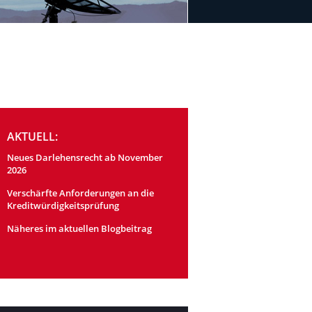
AKTUELL:
Neues Darlehensrecht ab November
2026
Verschärfte Anforderungen an die
Kreditwürdigkeitsprüfung
Näheres im aktuellen Blogbeitrag