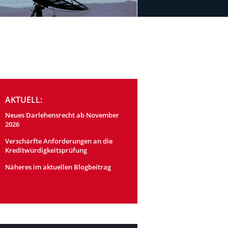
AKTUELL:
Neues Darlehensrecht ab November
2026
Verschärfte Anforderungen an die
Kreditwürdigkeitsprüfung
Näheres im aktuellen Blogbeitrag