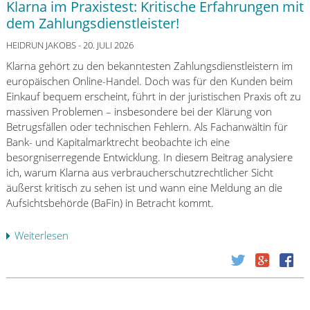
Klarna im Praxistest: Kritische Erfahrungen mit
r
dem Zahlungsdienstleister!
s
c
HEIDRUN JAKOBS
- 20. JULI 2026
h
Klarna gehört zu den bekanntesten Zahlungsdienstleistern im
ä
europäischen Online-Handel. Doch was für den Kunden beim
r
Einkauf bequem erscheint, führt in der juristischen Praxis oft zu
f
massiven Problemen – insbesondere bei der Klärung von
t
Betrugsfällen oder technischen Fehlern. Als Fachanwältin für
e
Bank- und Kapitalmarktrecht beobachte ich eine
A
besorgniserregende Entwicklung. In diesem Beitrag analysiere
n
ich, warum Klarna aus verbraucherschutzrechtlicher Sicht
f
äußerst kritisch zu sehen ist und wann eine Meldung an die
o
Aufsichtsbehörde (BaFin) in Betracht kommt.
r
d
Weiterlesen
ü
e
b
r
e
u
r
n
K
g