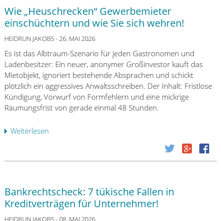
d
ü
2
:
Wie „Heuschrecken“ Gewerbemieter
e
n
6
W
einschüchtern und wie Sie sich wehren!
m
d
a
Z
i
HEIDRUN JAKOBS
- 26. MAI 2026
s
a
g
d
Es ist das Albtraum-Szenario für jeden Gastronomen und
h
u
a
Ladenbesitzer: Ein neuer, anonymer Großinvestor kauft das
l
n
s
Mietobjekt, ignoriert bestehende Absprachen und schickt
u
g
B
plötzlich ein aggressives Anwaltsschreiben. Der Inhalt: Fristlose
n
d
a
Kündigung, Vorwurf von Formfehlern und eine mickrige
g
e
F
Räumungsfrist von gerade einmal 48 Stunden.
s
s
i
d
K
n
Weiterlesen
ü
i
r
-
b
e
e
F
e
n
d
a
r
s
i
c
W
t
t
t
i
l
s
Bankrechtscheck: 7 tükische Fallen in
s
e
e
d
Kreditverträgen für Unternehmer!
h
„
i
u
e
H
HEIDRUN JAKOBS
- 08. MAI 2026