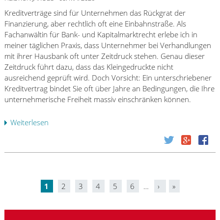
s
r
e
e
t
c
Kreditverträge sind für Unternehmen das Rückgrat der
t
u
e
h
Finanzierung, aber rechtlich oft eine Einbahnstraße. Als
f
s
r
d
Fachanwältin für Bank- und Kapitalmarktrecht erlebe ich in
ü
c
!
i
meiner täglichen Praxis, dass Unternehmer bei Verhandlungen
r
h
e
mit ihrer Hausbank oft unter Zeitdruck stehen. Genau dieser
F
r
B
Zeitdruck führt dazu, dass das Kleingedruckte nicht
i
e
a
ausreichend geprüft wird. Doch Vorsicht: Ein unterschriebener
n
c
n
Kreditvertrag bindet Sie oft über Jahre an Bedingungen, die Ihre
a
k
k
unternehmerische Freiheit massiv einschränken können.
n
e
–
z
n
w
Weiterlesen
ü
c
“
a
b
o
G
s
e
n
e
j
r
t
w
e
B
e
e
t
a
n
r
z
1
2
3
4
5
6
…
›
»
n
t
b
S
t
k
i
e
z
e
r
n
m
u
i
e