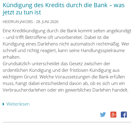
e
a
Kündigung des Kredits durch die Bank – was
t
i
f
jetzt zu tun ist
i
t
t
s
s
u
HEIDRUN JAKOBS
- 28. JUNI 2026
c
p
n
Eine Kreditkündigung durch die Bank kommt selten angekündigt
h
r
g
– und trifft Betroffene oft unvorbereitet. Dabei ist die
e
ü
v
Kündigung eines Darlehens nicht automatisch rechtmäßig. Wer
E
f
o
schnell und richtig reagiert, kann seine Handlungsspielräume
r
u
n
erhalten.
f
n
F
Grundsätzlich unterscheidet das Gesetz zwischen der
a
g
i
ordentlichen Kündigung und der fristlosen Kündigung aus
h
a
n
wichtigem Grund. Welche Voraussetzungen die Bank erfüllen
r
b
f
muss, hängt dabei entscheidend davon ab, ob es sich um ein
u
N
l
Verbraucherdarlehen oder ein gewerbliches Darlehen handelt.
n
o
u
g
v
e
e
Weiterlesen
ü
e
n
n
b
m
c
m
e
b
e
i
r
e
r
t
K
r
n