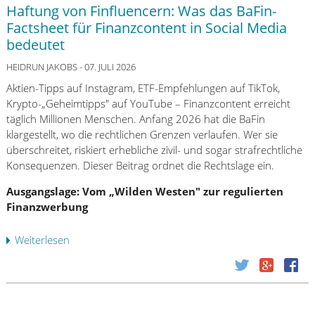
l
e
Haftung von Finfluencern: Was das BaFin-
a
n
Factsheet für Finanzcontent in Social Media
r
a
bedeutet
n
n
a
HEIDRUN JAKOBS
- 07. JULI 2026
d
i
i
Aktien-Tipps auf Instagram, ETF-Empfehlungen auf TikTok,
m
e
Krypto-„Geheimtipps" auf YouTube – Finanzcontent erreicht
P
K
täglich Millionen Menschen. Anfang 2026 hat die BaFin
r
r
klargestellt, wo die rechtlichen Grenzen verlaufen. Wer sie
a
e
überschreitet, riskiert erhebliche zivil- und sogar strafrechtliche
x
d
Konsequenzen. Dieser Beitrag ordnet die Rechtslage ein.
i
i
s
Ausgangslage: Vom „Wilden Westen" zur regulierten
t
t
Finanzwerbung
w
e
ü
s
r
Weiterlesen
ü
t
d
b
:
i
e
K
g
r
r
k
H
i