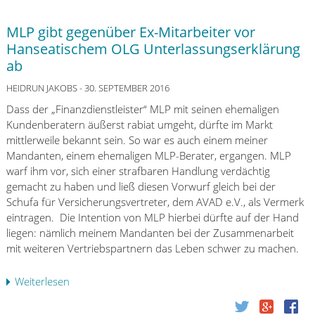
-
Z
n
K
w
g
MLP gibt gegenüber Ex-Mitarbeiter vor
r
a
v
Hanseatischem OLG Unterlassungserklärung
e
n
o
ab
d
g
n
i
s
HEIDRUN JAKOBS
- 30. SEPTEMBER 2016
Z
t
v
i
Dass der „Finanzdienstleister“ MLP mit seinen ehemaligen
e
e
n
Kundenberatern äußerst rabiat umgeht, dürfte im Markt
n
r
s
mittlerweile bekannt sein. So war es auch einem meiner
:
s
c
Mandanten, einem ehemaligen MLP-Berater, ergangen. MLP
F
t
a
warf ihm vor, sich einer strafbaren Handlung verdächtig
i
e
p
gemacht zu haben und ließ diesen Vorwurf gleich bei der
n
i
-
Schufa für Versicherungsvertreter, dem AVAD e.V., als Vermerk
g
g
D
eintragen. Die Intention von MLP hierbei dürfte auf der Hand
e
e
a
liegen: nämlich meinem Mandanten bei der Zusammenarbeit
r
r
r
mit weiteren Vertriebspartnern das Leben schwer zu machen.
w
u
l
e
n
e
g
Weiterlesen
ü
g
h
!
b
s
e
e