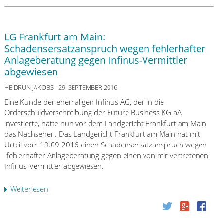
g
n
r
e
w
M
r
e
L
i
LG Frankfurt am Main:
g
P
c
Schadensersatzanspruch wegen fehlerhafter
e
g
h
Anlageberatung gegen Infinus-Vermittler
n
i
t
u
abgewiesen
b
Z
n
t
w
HEIDRUN JAKOBS
- 29. SEPTEMBER 2016
w
g
i
i
Eine Kunde der ehemaligen Infinus AG, der in die
e
c
r
Orderschuldverschreibung der Future Business KG aA
g
k
k
investierte, hatte nun vor dem Landgericht Frankfurt am Main
e
a
s
das Nachsehen. Das Landgericht Frankfurt am Main hat mit
n
u
a
Urteil vom 19.09.2016 einen Schadensersatzanspruch wegen
ü
:
m
fehlerhafter Anlageberatung gegen einen von mir vertretenen
b
S
e
Infinus-Vermittler abgewiesen.
e
a
r
r
c
Z
Weiterlesen
ü
E
h
i
b
x
v
n
e
-
e