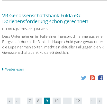
s
r
M
r
a
L
i
s
n
G
t
VR Genossenschaftsbank Fulda eG:
t
p
F
a
ä
Darlehensforderung schön gerechnet!
a
r
r
n
s
a
HEIDRUN JAKOBS
b
- 11. JUNI 2016
d
s
n
e
i
Dass Unternehmen im Falle einer Inanspruchnahme aus einer
u
k
i
g
Bürgschaft durch die Bank die Hauptschuld ganz genau unter
n
f
t
e
die Lupe nehmen sollten, macht ein aktueller Fall gegen die VR
g
u
e
r
Genossenschaftsbank Fulda eG deutlich.
s
r
r
b
k
t
v
e
l
a
o
f
Weiterlesen
ü
a
m
r
a
b
u
M
H
n
e
s
a
a
g
r
e
i
n
e
V
l
n
s
n
R
v
:
e
?
«
‹
…
7
8
9
10
11
12
…
›
»
G
e
S
a
S
e
r
c