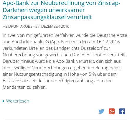
Apo-Bank zur Neuberechnung von Zinscap-
m
Darlehen wegen unwirksamer
o
Zinsanpassungsklausel verurteilt
b
i
HEIDRUN JAKOBS
- 27. DEZEMBER 2016
l
In zwei von mir geführten Verfahren wurde die Deutsche Ärzte-
i
und Apothekerbank eG (Apo-Bank) mit den am 16.12.2016
e
verkündeten Urteilen des Landgerichts Düsseldorf zur
n
Neuberechnung von gewerblichen Darlehenskonten verurteilt.
f
Darüber hinaus wurde die Apo-Bank verurteilt, den sich aus
i
den jeweiligen Neuberechnungen ergebenden Betrag nebst
n
einer Nutzungsentschädigung in Höhe von 5 % über dem
a
Basiszinssatz seit der unberechtigten Zahlung an meine
n
Mandanten zu zahlen.
z
i
Weiterlesen
ü
e
b
r
e
u
r
n
A
g