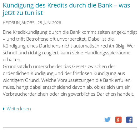
e
a
Kündigung des Kredits durch die Bank – was
t
i
f
jetzt zu tun ist
i
t
t
s
s
u
HEIDRUN JAKOBS
- 28. JUNI 2026
c
p
n
Eine Kreditkündigung durch die Bank kommt selten angekündigt
h
r
g
– und trifft Betroffene oft unvorbereitet. Dabei ist die
e
ü
v
Kündigung eines Darlehens nicht automatisch rechtmäßig. Wer
E
f
o
schnell und richtig reagiert, kann seine Handlungsspielräume
r
u
n
erhalten.
f
n
F
Grundsätzlich unterscheidet das Gesetz zwischen der
a
g
i
ordentlichen Kündigung und der fristlosen Kündigung aus
h
a
n
wichtigem Grund. Welche Voraussetzungen die Bank erfüllen
r
b
f
muss, hängt dabei entscheidend davon ab, ob es sich um ein
u
N
l
Verbraucherdarlehen oder ein gewerbliches Darlehen handelt.
n
o
u
g
v
e
e
Weiterlesen
ü
e
n
n
b
m
c
m
e
b
e
i
r
e
r
t
K
r
n