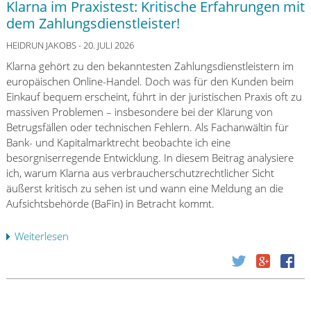
Klarna im Praxistest: Kritische Erfahrungen mit
r
dem Zahlungsdienstleister!
s
c
HEIDRUN JAKOBS
- 20. JULI 2026
h
Klarna gehört zu den bekanntesten Zahlungsdienstleistern im
ä
europäischen Online-Handel. Doch was für den Kunden beim
r
Einkauf bequem erscheint, führt in der juristischen Praxis oft zu
f
massiven Problemen – insbesondere bei der Klärung von
t
Betrugsfällen oder technischen Fehlern. Als Fachanwältin für
e
Bank- und Kapitalmarktrecht beobachte ich eine
A
besorgniserregende Entwicklung. In diesem Beitrag analysiere
n
ich, warum Klarna aus verbraucherschutzrechtlicher Sicht
f
äußerst kritisch zu sehen ist und wann eine Meldung an die
o
Aufsichtsbehörde (BaFin) in Betracht kommt.
r
d
Weiterlesen
ü
e
b
r
e
u
r
n
K
g