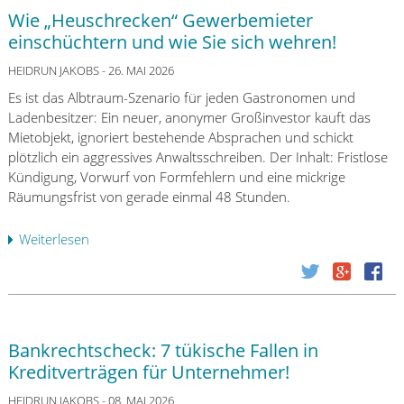
d
ü
2
:
Wie „Heuschrecken“ Gewerbemieter
e
n
6
W
einschüchtern und wie Sie sich wehren!
m
d
a
Z
i
HEIDRUN JAKOBS
- 26. MAI 2026
s
a
g
d
Es ist das Albtraum-Szenario für jeden Gastronomen und
h
u
a
Ladenbesitzer: Ein neuer, anonymer Großinvestor kauft das
l
n
s
Mietobjekt, ignoriert bestehende Absprachen und schickt
u
g
B
plötzlich ein aggressives Anwaltsschreiben. Der Inhalt: Fristlose
n
d
a
Kündigung, Vorwurf von Formfehlern und eine mickrige
g
e
F
Räumungsfrist von gerade einmal 48 Stunden.
s
s
i
d
K
n
Weiterlesen
ü
i
r
-
b
e
e
F
e
n
d
a
r
s
i
c
W
t
t
t
i
l
s
Bankrechtscheck: 7 tükische Fallen in
s
e
e
d
Kreditverträgen für Unternehmer!
h
„
i
u
e
H
HEIDRUN JAKOBS
- 08. MAI 2026