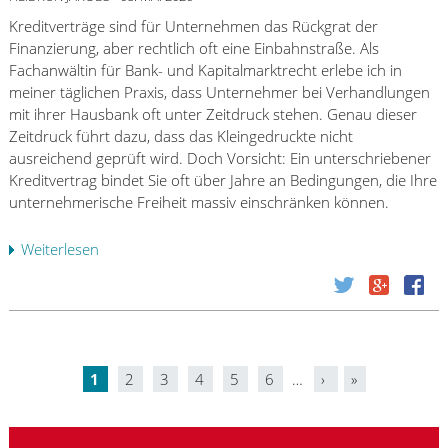
s
r
e
e
t
c
Kreditverträge sind für Unternehmen das Rückgrat der
t
u
e
h
Finanzierung, aber rechtlich oft eine Einbahnstraße. Als
f
s
r
d
Fachanwältin für Bank- und Kapitalmarktrecht erlebe ich in
ü
c
!
i
meiner täglichen Praxis, dass Unternehmer bei Verhandlungen
r
h
e
mit ihrer Hausbank oft unter Zeitdruck stehen. Genau dieser
F
r
B
Zeitdruck führt dazu, dass das Kleingedruckte nicht
i
e
a
ausreichend geprüft wird. Doch Vorsicht: Ein unterschriebener
n
c
n
Kreditvertrag bindet Sie oft über Jahre an Bedingungen, die Ihre
a
k
k
unternehmerische Freiheit massiv einschränken können.
n
e
–
z
n
w
Weiterlesen
ü
c
“
a
b
o
G
s
e
n
e
j
r
t
w
e
B
e
e
t
a
n
r
z
1
2
3
4
5
6
…
›
»
n
t
b
S
t
k
i
e
z
e
r
n
m
u
i
e