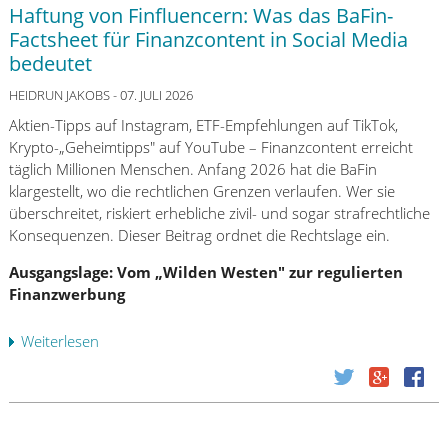
l
e
Haftung von Finfluencern: Was das BaFin-
a
n
Factsheet für Finanzcontent in Social Media
r
a
bedeutet
n
n
a
HEIDRUN JAKOBS
- 07. JULI 2026
d
i
i
Aktien-Tipps auf Instagram, ETF-Empfehlungen auf TikTok,
m
e
Krypto-„Geheimtipps" auf YouTube – Finanzcontent erreicht
P
K
täglich Millionen Menschen. Anfang 2026 hat die BaFin
r
r
klargestellt, wo die rechtlichen Grenzen verlaufen. Wer sie
a
e
überschreitet, riskiert erhebliche zivil- und sogar strafrechtliche
x
d
Konsequenzen. Dieser Beitrag ordnet die Rechtslage ein.
i
i
s
Ausgangslage: Vom „Wilden Westen" zur regulierten
t
t
Finanzwerbung
w
e
ü
s
r
Weiterlesen
ü
t
d
b
:
i
e
K
g
r
r
k
H
i