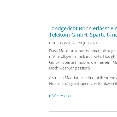
b
e
r
L
a
Landgericht Bonn erlässt ei
n
Telekom GmbH, Sparte t-mo
d
g
HEIDRUN JAKOBS
- 20. JULI 2021
e
Dass Mobilfunkunternehmen nicht ger
r
dürfte allgemein bekannt sein. Das gi
i
GmbH, Sparte t-mobile, die meinem M
c
Doch was war passiert?
h
t
Als mein Mandat eine Immobilienrenovi
M
Finanzierungsanfragen von Bankenseit
a
i
Weiterlesen
ü
n
b
z
e
:
r
Z