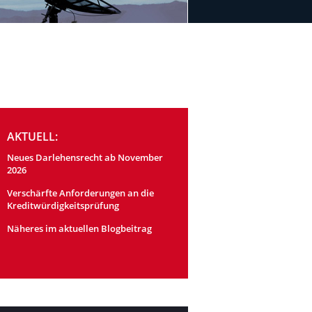
AKTUELL:
Neues Darlehensrecht ab November
2026
Verschärfte Anforderungen an die
Kreditwürdigkeitsprüfung
Näheres im aktuellen Blogbeitrag