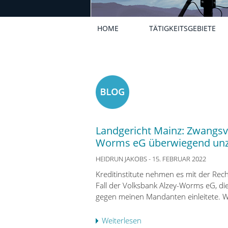
HOME
TÄTIGKEITSGEBIETE
Landgericht Mainz: Zwangsv
Worms eG überwiegend unz
HEIDRUN JAKOBS
- 15. FEBRUAR 2022
Kreditinstitute nehmen es mit der Rec
Fall der Volksbank Alzey-Worms eG, di
gegen meinen Mandanten einleitete. W
Weiterlesen
ü