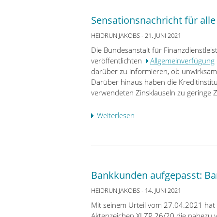
L
w
a
Sensationsnachricht für all
a
n
n
d
HEIDRUN JAKOBS
- 21. JUNI 2021
g
g
Die Bundesanstalt für Finanzdienstleist
s
e
veröffentlichten
Allgemeinverfügung
v
r
darüber zu informieren, ob unwirksa
e
i
Darüber hinaus haben die Kreditinstit
r
c
verwendeten Zinsklauseln zu geringe Z
s
h
t
t
Weiterlesen
ü
e
B
b
i
o
e
g
n
r
e
n
S
r
e
e
u
Bankkunden aufgepasst: Ba
r
n
n
l
s
HEIDRUN JAKOBS
- 14. JUNI 2021
g
ä
a
d
Mit seinem Urteil vom 27.04.2021 hat
s
t
e
Aktenzeichen XI ZR 26/20 die nahezu v
s