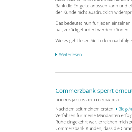
i
r
Bank die Entgelte anpssen kann und ei
t
o
V
der Kunde nicht ausdrücklich widerspr
e
n
o
i
s
Das bedeutet nun für jeden einzelnen 
l
n
n
hat, zurückgefordert werden können.
k
s
a
s
t
Wie es geht lesen Sie in dem nachfolge
c
b
w
h
a
e
Weiterlesen
ü
r
n
i
b
i
k
l
e
c
A
i
r
h
l
g
B
t
z
e
a
f
e
Commerzbank sperrt erneu
V
n
ü
y
e
k
HEIDRUN JAKOBS
r
- 01. FEBRUAR 2021
-
r
k
a
W
Nachdem seit meinem ersten
Blog-Ar
f
u
l
o
Verfahren für meine Mandanten erfol
ü
n
l
r
Ruhe eingekehrt war, erreichen mich zu
g
d
e
m
Commerzbank-Kunden, dass die Comm
u