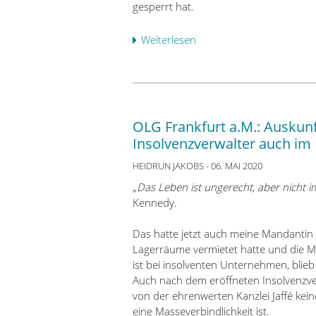
e
P
s
gesperrt hat.
n
n
r
e
g
a
ä
G
Weiterlesen
g
ü
u
m
ü
e
b
f
i
b
g
e
g
e
e
e
r
e
n
r
n
C
p
s
w
d
o
OLG Frankfurt a.M.: Auskun
a
p
i
i
m
s
Insolvenzverwalter auch im 
a
e
e
m
s
r
g
T
e
HEIDRUN JAKOBS
- 06. MAI 2020
t
e
e
e
r
:
„
Das Leben ist ungerecht, aber nicht 
r
n
l
z
B
Kennedy.
!
d
e
b
a
u
k
a
n
Das hatte jetzt auch meine Mandantin 
n
o
n
k
Lagerräume vermietet hatte und die Mi
z
m
k
g
ist bei insolventen Unternehmen, blie
u
G
s
e
Auch nach dem eröffneten Insolvenzver
l
m
p
b
von der ehrenwerten Kanzlei Jaffé keine
ä
b
e
ü
eine Masseverbindlichkeit ist.
s