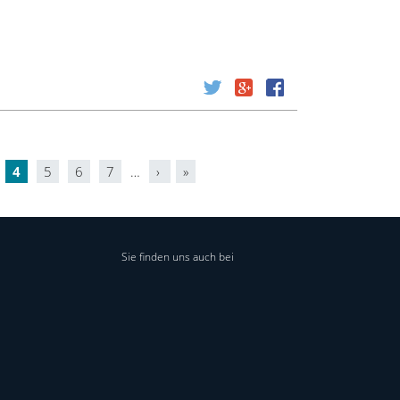
4
5
6
7
…
›
»
Sie finden uns auch bei