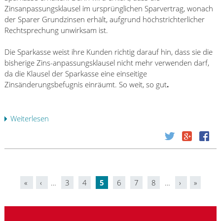
a
a
e
h
Zinsanpassungsklausel im ursprünglichen Sparvertrag, wonach
t
n
n
r
der Sparer Grundzinsen erhält, aufgrund höchstrichterlicher
-
k
A
e
Rechtsprechung unwirksam ist.
u
S
b
n
n
ü
w
v
Die Sparkasse weist ihre Kunden richtig darauf hin, dass sie die
d
d
e
o
bisherige Zins-anpassungsklausel nicht mehr verwenden darf,
F
w
g
r
da die Klausel der Sparkasse eine einseitige
i
e
e
d
Zinsänderungsbefugnis einräumt. So weit, so gut
.
r
s
n
e
m
t
!
m
e
e
L
Weiterlesen
ü
n
G
G
b
k
z
M
e
u
u
a
r
n
r
i
S
d
R
n
p
e
ü
z
«
‹
…
3
4
5
6
7
8
…
›
»
a
n
c
S
r
b
k
e
k
a
z
i
a
n
a