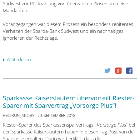
r
l
e
Südwest zur Rückzahlung von überzahlten Zinsen an meine
A
i
d
Mandanten.
n
e
e
w
g
r
Vorangegangen war diesem Prozess ein besonders renitentes
a
t
l
Verhalten der Sparda-Bank Südwest und ein nachhaltiges
l
i
a
Ignorieren der Rechtslage.
t
m
s
s
B
s
v
e
u
Weiterlesen
ü
e
r
n
b
r
u
g
e
e
f
d
r
i
u
e
S
n
n
r
p
a
Sparkasse Kaiserslautern übervorteilt Riester-
g
D
a
u
s
Sparer mit Sparvertrag „Vorsorge Plus“!
B
r
f
v
P
d
HEIDRUN JAKOBS
- 29. SEPTEMBER 2018
l
e
r
a
i
r
Riester-Sparer des Sparkassensparvertrags „
Vorsorge Plus
“ bei
i
-
n
f
der Sparkasse Kaiserslautern haben in diesen Tag Post von der
v
B
k
a
Sparkasse erhalten. Darin wird erklärt, dass die