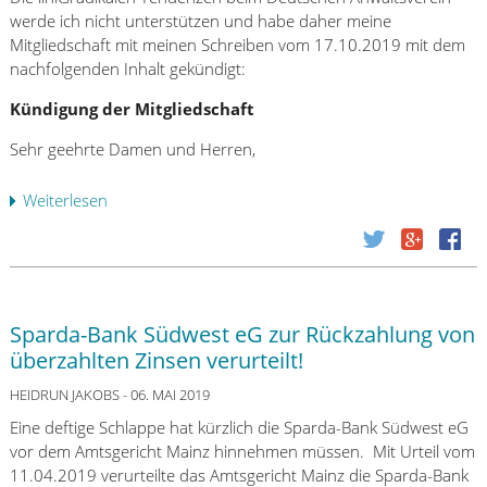
o
a
a
werde ich nicht unterstützen und habe daher meine
s
-
g
Mitgliedschaft mit meinen Schreiben vom 17.10.2019 mit dem
?
B
e
nachfolgenden Inhalt gekündigt:
a
d
n
Kündigung der Mitgliedschaft
e
k
r
Sehr geehrte Damen und Herren,
S
D
ü
S
Weiterlesen
ü
d
L
b
w
B
e
e
a
r
s
n
D
t
k
e
e
Sparda-Bank Südwest eG zur Rückzahlung von
–
u
G
E
überzahlten Zinsen verurteilt!
t
u
i
s
n
HEIDRUN JAKOBS
- 06. MAI 2019
n
c
t
e
Eine deftige Schlappe hat kürzlich die Sparda-Bank Südwest eG
h
e
N
vor dem Amtsgericht Mainz hinnehmen müssen. Mit Urteil vom
e
r
i
11.04.2019 verurteilte das Amtsgericht Mainz die Sparda-Bank