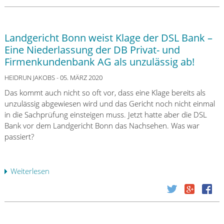
r
C
o
Landgericht Bonn weist Klage der DSL Bank –
m
Eine Niederlassung der DB Privat- und
m
Firmenkundenbank AG als unzulässig ab!
e
r
HEIDRUN JAKOBS
- 05. MÄRZ 2020
z
Das kommt auch nicht so oft vor, dass eine Klage bereits als
b
unzulässig abgewiesen wird und das Gericht noch nicht einmal
a
in die Sachprüfung einsteigen muss. Jetzt hatte aber die DSL
n
Bank vor dem Landgericht Bonn das Nachsehen. Was war
k
passiert?
s
p
e
Weiterlesen
ü
r
b
r
e
t
r
K
L
u