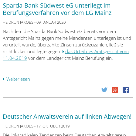
a
n
Sparda-Bank Südwest eG unterliegt im
n
d
Berufungsverfahren vor dem LG Mainz
d
e
g
HEIDRUN JAKOBS
- 09. JANUAR 2020
n
e
k
Nachdem die Sparda-Bank Südwest eG bereits vor dem
r
o
Amtsgericht Mainz gegen meine Mandanten unterlegen ist und
i
n
verurteilt wurde, überzahlte Zinsen zurückzuzahlen, ließ sie
c
t
nicht locker und legte gegen
das Urteil des Amtsgericht vom
h
e
11.04.2019
vor dem Landgericht Mainz Berufung ein.
t
n
B
,
o
w
Weiterlesen
ü
n
a
b
n
s
e
w
i
r
e
s
S
i
t
p
s
Deutscher Anwaltsverein auf linken Abwegen!
d
a
t
a
r
HEIDRUN JAKOBS
- 17. OKTOBER 2019
K
l
d
l
Die linksradikalen Tendenzen beim Deutschen Anwaltsverein