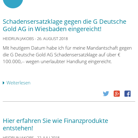
Schadensersatzklage gegen die G Deutsche
Gold AG in Wiesbaden eingereicht!
HEIDRUN JAKOBS
- 26. AUGUST 2018
Mit heutigem Datum habe ich für meine Mandantschaft gegen
die G Deutsche Gold AG Schadensersatzklage auf über €
100.000,-- wegen unerlaubter Handlung eingereicht.
Weiterlesen
ü
b
e
r
S
c
Hier erfahren Sie wie Finanzprodukte
h
entstehen!
a
d
HEIDRUN JAKOBS
- 22. JULI 2018