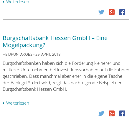
i
Weiterlesen
ü
e
t
e
b
s
s
s
e
t
t
b
r
e
e
a
G
r
h
d
a
-
Bürgschaftsbank Hessen GmbH – Eine
e
e
r
S
Mogelpackung?
n
n
b
p
!
e
e
HEIDRUN JAKOBS
- 29. APRIL 2018
a
i
L
r
Bürgschaftsbanken haben sich die Förderung kleinerer und
n
o
p
mittlerer Unternehmen bei Investitionsvorhaben auf die Fahnen
g
g
l
geschrieben. Dass manchmal aber eher in die eigene Tasche
e
i
a
der Bank gefördert wird, zeigt das nachfolgende Beispiel der
r
s
n
Bürgschaftsbank Hessen GmbH.
e
F
m
i
o
i
Weiterlesen
ü
c
n
t
b
h
d
N
e
t
s
e
r
!
:
g
B
G