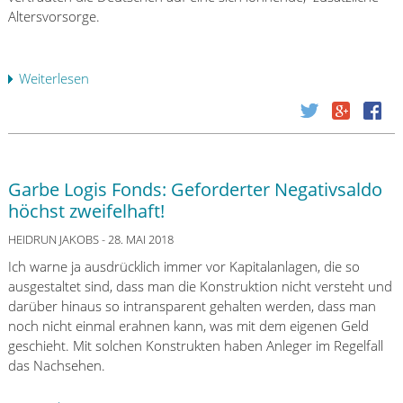
i
i
Altersvorsorge.
e
e
w
G
i
D
Weiterlesen
ü
e
e
b
F
u
e
i
t
r
n
s
S
a
c
p
n
Garbe Logis Fonds: Geforderter Negativsaldo
h
a
z
e
höchst zweifelhaft!
r
p
G
k
HEIDRUN JAKOBS
- 28. MAI 2018
r
o
a
o
Ich warne ja ausdrücklich immer vor Kapitalanlagen, die so
l
s
d
ausgestaltet sind, dass man die Konstruktion nicht versteht und
d
s
u
darüber hinaus so intransparent gehalten werden, dass man
A
e
k
noch nicht einmal erahnen kann, was mit dem eigenen Geld
G
n
t
geschieht. Mit solchen Konstrukten haben Anleger im Regelfall
i
-
e
das Nachsehen.
n
R
e
W
i
n