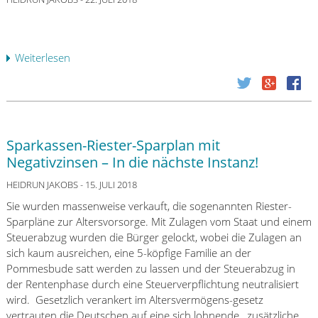
e
n
s
Weiterlesen
ü
e
b
r
e
s
r
a
H
t
i
z
Sparkassen-Riester-Sparplan mit
e
k
Negativzinsen – In die nächste Instanz!
r
l
e
a
HEIDRUN JAKOBS
- 15. JULI 2018
r
g
Sie wurden massenweise verkauft, die sogenannten Riester-
f
e
Sparpläne zur Altersvorsorge. Mit Zulagen vom Staat und einem
a
g
Steuerabzug wurden die Bürger gelockt, wobei die Zulagen an
h
e
sich kaum ausreichen, eine 5-köpfige Familie an der
r
g
Pommesbude satt werden zu lassen und der Steuerabzug in
e
e
der Rentenphase durch eine Steuerverpflichtung neutralisiert
n
n
wird. Gesetzlich verankert im Altersvermögens-gesetz
S
d
vertrauten die Deutschen auf eine sich lohnende, zusätzliche