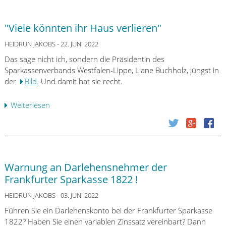
V
o
"Viele könnten ihr Haus verlieren"
r
s
HEIDRUN JAKOBS
- 22. JUNI 2022
i
Das sage nicht ich, sondern die Präsidentin des
c
Sparkassenverbands Westfalen-Lippe, Liane Buchholz, jüngst in
h
der
Bild.
Und damit hat sie recht.
t
b
Weiterlesen
ü
e
b
i
e
h
r
o
"
h
V
Warnung an Darlehensnehmer der
e
i
n
Frankfurter Sparkasse 1822 !
e
Z
l
HEIDRUN JAKOBS
- 03. JUNI 2022
i
e
n
Führen Sie ein Darlehenskonto bei der Frankfurter Sparkasse
k
s
1822? Haben Sie einen variablen Zinssatz vereinbart? Dann