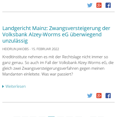
k
b
s
t
f
e
t
A
u
r
i
g
r
K
t
r
t
o
i
Landgericht Mainz: Zwangsversteigerung der
i
e
n
o
Volksbank Alzey-Worms eG überwiegend
c
r
t
n
o
unzulässig
S
o
e
l
p
p
HEIDRUN JAKOBS
- 15. FEBRUAR 2022
n
e
a
f
i
u
Kreditinstitute nehmen es mit der Rechtslage nicht immer so
r
ä
n
n
ganz genau. So auch im Fall der Volksbank Alzey-Worms eG, die
k
n
A
d
gleich zwei Zwangsversteigerungsverfahren gegen meinen
a
d
k
C
Mandanten einleitete. Was war passiert?
s
u
t
r
s
n
i
o
Weiterlesen
e
ü
g
e
n
1
b
b
n
o
8
e
e
ä
s
2
r
i
h
F
2
L
d
n
u
!
a
e