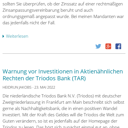
ö
-
sollten Sie überprüfen, ob der Zinssatz auf einer rechtmäßigen
n
o
Zinsanpassungsvereinbarung beruht und auch
n
d
ordnungsgemäß angepasst wurde. Bei meinen Mandanten war
t
e
das jedenfalls nicht der Fall.
e
r
n
R
Weiterlesen
ü
i
e
b
h
n
e
r
d
r
H
i
W
a
t
a
u
Warnung vor Investitionen in Aktienähnlichen
e
r
s
Rechten der Triodos Bank (TAR)
v
n
v
e
u
HEIDRUN JAKOBS
- 23. MAI 2022
e
r
n
r
Die niederländische Triodos Bank N.V. (Triodos) mit deutscher
s
g
l
Zweigniederlassung in Frankfurt am Main beschreibt sich selbst
p
a
i
gerne als Nachhaltigkeitsbank, die in einen positiven Wandel
r
n
e
investiert. Mit der Kraft des Geldes will die Triodos die Welt zum
e
D
r
Guten verändern, so ist es jedenfalls auf der Homepage der
c
a
e
Triodos zu lesen. Das hört sich zunächst einmal gut an, ohne