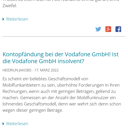
h
r
n
Zweifel.
e
l
"
n
e
Weiterlesen
ü
a
h
b
m
e
e
B
n
r
e
s
W
i
n
a
s
e
Kontopfändung bei der Vodafone GmbH! Ist
r
p
h
die Vodafone GmbH insolvent?
n
i
m
u
HEIDRUN JAKOBS
e
- 17. MÄRZ 2022
e
n
l
r
Es scheint ein beliebtes Geschäftsmodell von
g
v
d
Mobilfunkanbietern zu sein, überhöhte Forderungen in ihren
v
o
e
Rechnungen, wenn auch mit geringen Beträgen, geltend zu
o
n
r
machen. Gemessen an der Anzahl der Mobilfunknutzer ein
r
C
F
lohnendes Geschäftsmodell, denn wer wehrt sich denn schon
I
r
r
wegen dieser geringen Beträge.
n
é
a
v
d
n
Weiterlesen
ü
e
i