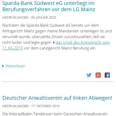
Sparda-Bank Südwest eG unterliegt im
n
Berufungsverfahren vor dem LG Mainz
d
g
HEIDRUN JAKOBS
- 09. JANUAR 2020
e
Nachdem die Sparda-Bank Südwest eG bereits vor dem
r
Amtsgericht Mainz gegen meine Mandanten unterlegen ist und
i
verurteilt wurde, überzahlte Zinsen zurückzuzahlen, ließ sie
c
nicht locker und legte gegen
das Urteil des Amtsgericht vom
h
11.04.2019
vor dem Landgericht Mainz Berufung ein.
t
B
o
Weiterlesen
ü
n
b
n
e
w
r
e
S
i
p
s
Deutscher Anwaltsverein auf linken Abwegen!
a
t
r
HEIDRUN JAKOBS
- 17. OKTOBER 2019
K
d
l
Die linksradikalen Tendenzen beim Deutschen Anwaltsverein