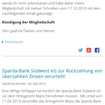
a
a
werde ich nicht unterstützen und habe daher meine
-
g
Mitgliedschaft mit meinen Schreiben vom 17.10.2019 mit dem
B
e
nachfolgenden Inhalt gekündigt:
a
d
n
Kündigung der Mitgliedschaft
e
k
r
Sehr geehrte Damen und Herren,
S
D
ü
S
Weiterlesen
ü
d
L
b
w
B
e
e
a
r
s
n
D
t
k
e
e
Sparda-Bank Südwest eG zur Rückzahlung von
–
u
G
E
überzahlten Zinsen verurteilt!
t
u
i
s
n
HEIDRUN JAKOBS
- 06. MAI 2019
n
c
t
e
Eine deftige Schlappe hat kürzlich die Sparda-Bank Südwest eG
h
e
N
vor dem Amtsgericht Mainz hinnehmen müssen. Mit Urteil vom
e
r
i
11.04.2019 verurteilte das Amtsgericht Mainz die Sparda-Bank
r
l