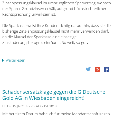
a
e
h
Zinsanpassungsklausel im ursprünglichen Sparvertrag, wonach
t
n
n
r
der Sparer Grundzinsen erhält, aufgrund höchstrichterlicher
-
k
A
e
Rechtsprechung unwirksam ist.
u
S
b
n
n
ü
w
v
Die Sparkasse weist ihre Kunden richtig darauf hin, dass sie die
d
d
e
o
bisherige Zins-anpassungsklausel nicht mehr verwenden darf,
F
w
g
r
da die Klausel der Sparkasse eine einseitige
i
e
e
d
Zinsänderungsbefugnis einräumt. So weit, so gut
.
r
s
n
e
m
t
!
m
e
e
L
Weiterlesen
ü
n
G
G
b
k
z
M
e
u
u
a
r
n
r
i
S
d
R
n
p
e
ü
Schadensersatzklage gegen die G Deutsche
z
a
n
c
Gold AG in Wiesbaden eingereicht!
r
b
k
k
HEIDRUN JAKOBS
a
- 26. AUGUST 2018
z
a
n
a
Mit heutigem Datum habe ich für meine Mandantschaft gegen