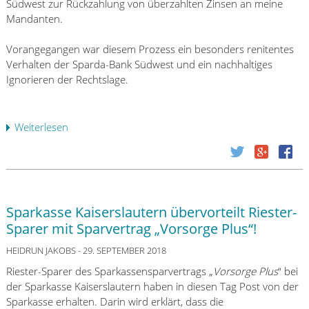
e
Südwest zur Rückzahlung von überzahlten Zinsen an meine
A
i
d
Mandanten.
n
e
e
w
g
r
Vorangegangen war diesem Prozess ein besonders renitentes
a
t
l
Verhalten der Sparda-Bank Südwest und ein nachhaltiges
l
i
a
Ignorieren der Rechtslage.
t
m
s
s
B
s
v
e
u
Weiterlesen
ü
e
r
n
b
r
u
g
e
e
f
d
r
i
u
e
S
n
n
r
p
a
Sparkasse Kaiserslautern übervorteilt Riester-
g
D
a
u
s
Sparer mit Sparvertrag „Vorsorge Plus“!
B
r
f
v
P
d
HEIDRUN JAKOBS
- 29. SEPTEMBER 2018
l
e
r
a
i
r
Riester-Sparer des Sparkassensparvertrags „
Vorsorge Plus
“ bei
i
-
n
f
der Sparkasse Kaiserslautern haben in diesen Tag Post von der
v
B
k
a
Sparkasse erhalten. Darin wird erklärt, dass die
a