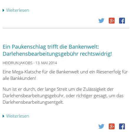
h
c
l
Weiterlesen
ü
k
t
b
a
e
e
u
r
r
:
D
G
Z
a
e
w
Ein Paukenschlag trifft die Bankenwelt:
r
s
a
Darlehensbearbeitungsgebühr rechtswidrig!
l
c
n
e
h
HEIDRUN JAKOBS
- 13. MAI 2014
g
h
a
s
Eine Mega-Klatsche für die Bankenwelt und ein Riesenerfolg für
e
f
v
alle Bankkunden!
n
f
e
s
t
Nun ist er durch, der lange Streit um die Zulässigkeit der
r
b
!
Darlehensbearbeitungsgebühr, oder richtiger gesagt, um das
s
e
M
Darlehensbearbeitungsentgelt.
t
a
L
e
r
P
Weiterlesen
ü
i
b
-
b
g
e
C
e
e
i