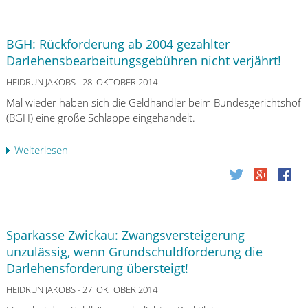
BGH: Rückforderung ab 2004 gezahlter
Darlehensbearbeitungsgebühren nicht verjährt!
HEIDRUN JAKOBS
- 28. OKTOBER 2014
Mal wieder haben sich die Geldhändler beim Bundesgerichtshof
(BGH) eine große Schlappe eingehandelt.
Weiterlesen
ü
b
e
r
B
G
Sparkasse Zwickau: Zwangsversteigerung
H
unzulässig, wenn Grundschuldforderung die
:
Darlehensforderung übersteigt!
R
ü
HEIDRUN JAKOBS
- 27. OKTOBER 2014
c