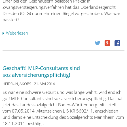
Einer bei den Geldhäusern beliebten Praktik in
k
Zwangsversteigerungsverfahren hat das Oberlandesgericht
f
Dresden (OLG) nunmehr einen Riegel vorgeschoben. Was war
o
passiert?
r
d
Weiterlesen
ü
e
b
r
e
u
r
n
S
g
p
a
Geschafft! MLP-Consultants sind
a
b
sozialversicherungspflichtig!
r
2
k
HEIDRUN JAKOBS
- 21. MAI 2014
0
a
0
Es war eine schwere Geburt und was lange währt, wird endlich
s
4
gut! MLP-Consultants sind sozialversicherungspflichtig. Das hat
s
g
jetzt das Landessozialgericht Baden-Württemberg mit Urteil
e
e
vom 07.05.2014, Aktenzeichen L 5 KR 5602/11, entschieden
Z
z
und damit eine Entscheidung des Sozialgerichts Mannheim vom
w
a
18.11.2011 bestätigt.
i